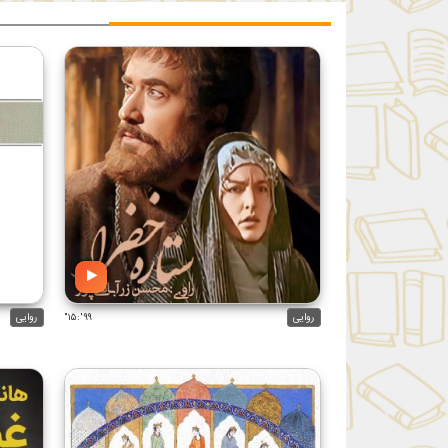
روایی
۹۹':۱۵"
روایی