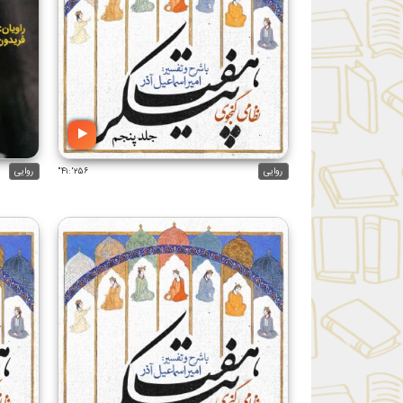
روایی
۲۵۶':۴۱"
روایی