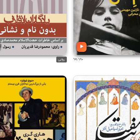
۱۹۰':۳۱"
روایی