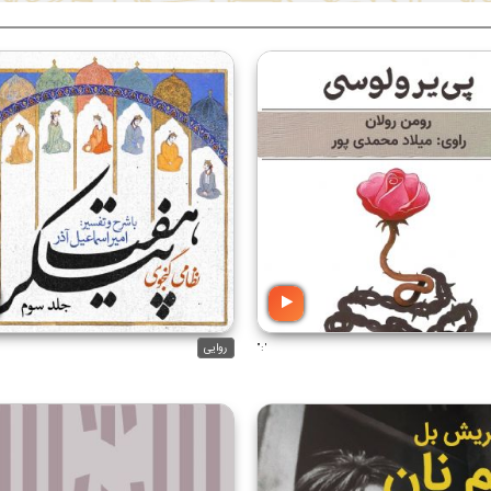
':"
روایی