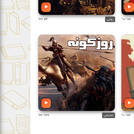
۱۸۹':۰۲"
روایی
۵۴':۳۷"
۲۸۹':۱۰"
نمایشی
۲۳۷':۳۲"