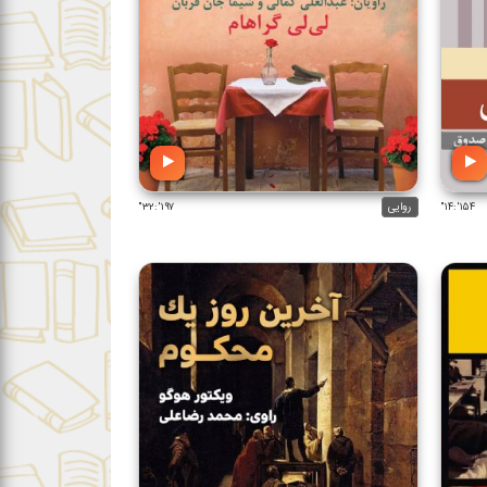
۱۵۴':۱۴"
روایی
۱۹۷':۳۲"