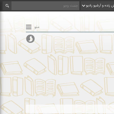
زنده و آرشیو رادیو
منو