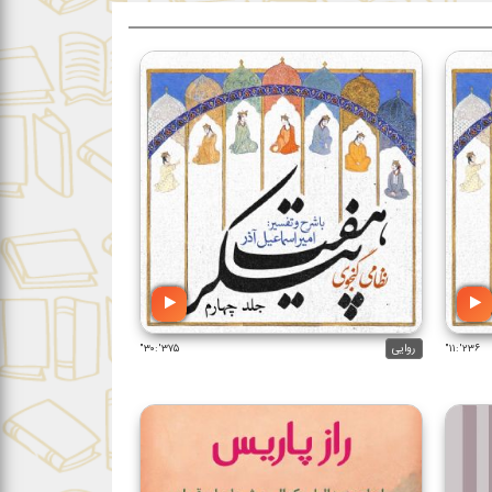
۲۳۶':۱۱"
روایی
۳۷۵':۳۰"