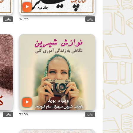
روایی
۲۹۹':۱۰"
روایی
روایی
۱۴۸':۴۹"
روایی