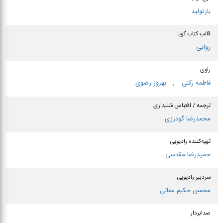
بازتولید
قالب کتاب گویا
روایی
راوی
فاطمه ركنی
,
بهروز رضوی
ترجمه / اقتباس شنیداری
محمدرضا گودرزی
تهیه‌کننده رادیویی
حمیدرضا مقدسی
سردبیر رادیویی
محسن حکیم معانی
صدابردار