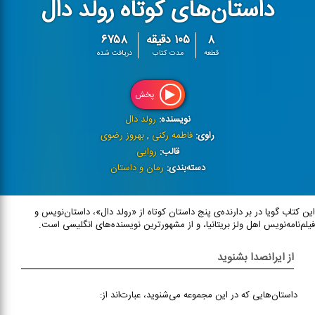
داستان‌های کوتاه رولد دال
۸
۱۰۵ دقیقه
۶۷۵۸
قطعه
مدت کتاب
دریافت شده
پخش
نویسنده:
رولد دال
راوی:
فاطمه رکنی
,
بهروز رضوی
قالب:
روایی
دسته‌بندی:
رمان و داستان
این کتاب گویا در بر دارند‌ه‌ی پنج داستان کوتاه از «رولد دال»، داستان‌نویس و
فیلم‌نامه‌نویس اهل ولز بریتانیا، و از مشهورترین نویسنده‌های انگلیسی است.
از ایرانصدا بشنوید
داستان‌هایی که در این مجموعه می‌شنوید، عبارت‌اند از: