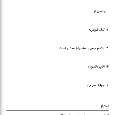
۱- چترفروش؛
۲- کتاب‌فروش؛
۳- انتقام جویی استخراج معدن است؛
۴- آقای باتیبول؛
۵- جراح عمومی.
امتیاز