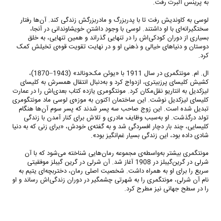
به پرینس آلبرت رفت.
لوسی به کاوندیش رفت تا با پدربزرگ و مادربزرگش زندگی کند. آن‌ها رفتار
سختگیرانه‌ای با او داشتند. لوسی با وجودِ داشتنِ خویشاوندانی در آنجا،
بسیاری از دوران کودکی‌اش را در تنهایی گذراند و همین تنهایی، به خلق
دوستان و دنیاهای خیالی و ذهنی او و در نهایت تقویت قوه‌ی تخیلش کمک
کرد.
ال. ام. مونتگمری در سال 1911 با «یوئن مک‌دونالد» (1943–1870)،
کشیش کلیسای پرزبیتری، ازدواج کرد و به‌دنبال انتقال همسرش به کلیسای
لیزکدیل به انتاریو نقل‌‌‌مکان کرد. مونتگومری یازده کتاب بعدی‌اش را در عمارت
کلیسای لیزکدیل نوشت. این ساختمان اکنون به موزه‌ی لوسی ماد مونتگومری
تبدیل شده است. این زوج صاحب سه پسر شدند که پسر سوم آن‌ها هنگام
تولد درگذشت. او به‌‌‌سبب وظایف مادری و تلاش برای کنار آمدن با زندگی
کلیسایی، چند بار دچار افسردگی شد و به گفته‌ی خودش، «برای زنی که به دنیا
شادی داده بود، این زندگی بسیار غم‌انگیز بود».
مونتگمری بیشتر به‌‌واسطه‌‌ی مجموعه رمان‌هایی شناخته می‌شود که با آن
شرلی در گرین‌گیبلز در 1908 آغاز شد. آن شرلی در گرین گیبلز موفقیتی
سریع را برای او به همراه داشت. شخصیت اصلی رمان، دختربچه‌ای یتیم به
نام آن شرلی، مونتگمری را به شهرتی چشمگیر در دوران زندگی‌اش رساند و او
را در سطح جهانی نیز مطرح کرد.