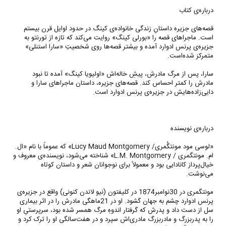
درباره‌ی کتاب
قصه‌های جزیره داستانِ زندگی خانواده‌ی کینگ در حدود اوایل قرن بیستم
است. ماجراهای قصه را «بورلی کینگ» روایت می‌کند که تازه از تورنتو به
جزیره‌ی پرنس ادوارد آمده‌ و بیشتر قصه‌ها روی شخصیتِ «سارا استنلی»
متمرکز شده‌است.
سارا، پس از مرگ مادرش، پیشِ خاله‌‌اش «اولیویا کینگ» آمده تا نبود
مادرش را کمتر احساس کند. قصه‌های جزیره، داستان ماجراهای سارا و
دایی‌زاده‌هایش در جزیره‌ی پرنس ادوارد است.
درباره‌ی نویسنده
«لوسی مود مونتگُمری/ Lucy Maud Montgomery» که عموماً با نام «ال.
ام. مونتگمری / L.M. Montgomery» شناخته می‌شود، نویسنده‌ی معروف و
خیال‌پرداز کانادایی بود و معمولاً برای نوجوانان شعر و داستان کوتاه
می‌نوشت.
مونتگمری در 30نوامبر1874 در کلیفتون (نیو لاندن کنونی) واقع در جزیره‌ی
پرنس ادوارد چشم به جهان گشود. او در 21ماهگی مادرش را در اثر بیماری
سل از دست داد و پدرش که گرفتار اندوهِ مرگ همسر شده بود، سرپرستیِ او
را به پدربزرگ و مادربزرگ مادری‌اش سپرد و در هفت‌سالگی او را ترک کرد و