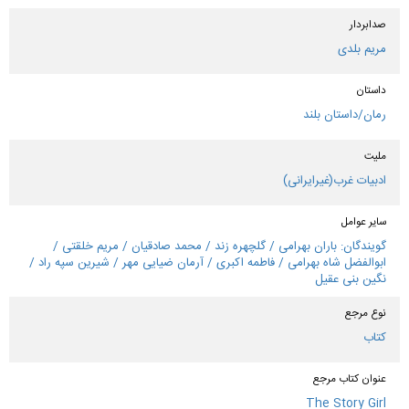
صدابردار
مریم بلدی
داستان
رمان/داستان بلند
ملیت
ادبیات غرب(غیرایرانی)
سایر عوامل
گویندگان: باران بهرامی / گلچهره زند / محمد صادقیان / مریم خلقتی /
ابوالفضل شاه بهرامی / فاطمه اكبری / آرمان ضیایی مهر / شیرین سپه راد /
نگین بنی عقیل
نوع مرجع
کتاب
عنوان كتاب مرجع
The Story Girl