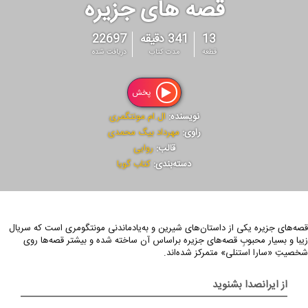
قصه های جزیره
13
341 دقیقه
22697
قطعه
مدت کتاب
دریافت شده
پخش
نویسنده:
ال.ام.مونتگمری
راوی:
مهرداد بیگ محمدی
قالب:
روایی
دسته‌بندی:
کتاب گویا
قصه‌های جزیره یکی از داستان‌های شیرین و به‌یادماندنی مونتگومری است که سریال
زیبا و بسیار محبوبِ قصه‌های جزیره براساس آن ساخته شده‌ و بیشتر قصه‌ها روی
شخصیتِ «سارا استنلی» متمرکز شده‌اند.
از ایرانصدا بشنوید