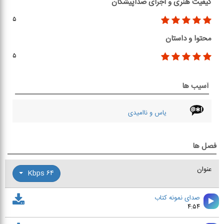
کیفیت هنری و اجرای صداپیشگان
۵
محتوا و داستان
۵
آسیب ها
یاس و ناامیدی
فصل ها
عنوان
۶۴ Kbps
صدای نمونه کتاب
۴:۵۴