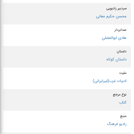
سردبیر رادیویی
محسن حکیم معانی
صدابردار
هادی ابوالفضلی
داستان
داستان کوتاه
ملیت
ادبیات غرب(غیرایرانی)
نوع مرجع
کتاب
منبع
رادیو فرهنگ