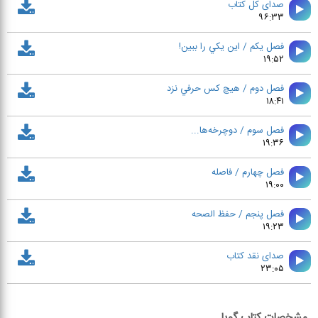
صدای کل کتاب
۹۶:۳۳
فصل يكم / اين يكي را ببين!
۱۹:۵۲
فصل دوم / هيچ كس حرفي نزد
۱۸:۴۱
فصل سوم / دوچرخه‌ها...
۱۹:۳۶
فصل چهارم / فاصله
۱۹:۰۰
فصل پنجم / حفظ الصحه
۱۹:۲۳
صدای نقد کتاب
۲۳:۰۵
مشخصات کتاب گویا