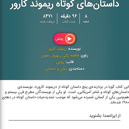
داستان‌های کوتاه ریموند کارور
۸
۹۶ دقیقه
۸۴۷۱
قطعه
مدت کتاب
دریافت شده
پخش
نویسنده:
ریموند کارور
راوی:
فاطمه رکنی
,
بهروز رضوی
قالب:
روایی
دسته‌بندی:
رمان و داستان
این کتاب گویا در بردارنده‌ی پنج داستان کوتاه از «ریموند کاروِر»، نویسنده‌ی
داستان‌های کوتاه و شاعر آمریکایی، است. او یکی از نویسندگان مطرح قرن بیستم و
هم‌چنین یکی از کسانی شمرده می‌شود که موجب تجدیدحیات داستان کوتاه در دهه‌ی
۱۹۸۰ شده‌اند.
از ایرانصدا بشنوید