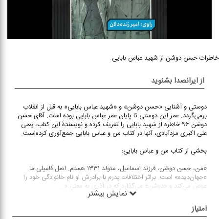
خاطرات حسن دوشن از شهید عباس بابایی.
از ایرانصدا بشنوید
دوستی و آشنایی «حسن دوشن» و «شهید عباس بابایی» به قبل از انقلاب
برمی‌گردد. عمر این دوستی تا پایان عمر عباس بابایی بوده است. آقای حسن
دوشن ۹۶ خاطره از شهید بابایی را تعریف کرده و نویسندهٔ این کتاب، یعنی
علی اکبری مزدآبادی، آنها در کتاب من و عباس بابایی جمع‌آوری کرده‌است.
بخشی از کتاب من و عباس بابایی:
«من، حسن دوشن، فرزند اسماعیل، متولد ۱۳۳۱ هستم. اصل فامیلی ما
«جهان‌دیده» است. براثر اختلافات پدرم با برادرش او نام خانوادگی خود را
عوض می‌کند و «دوشن» می‌گذارد که در آذری به معنی «
...
نمایش بیشتر
امتیاز