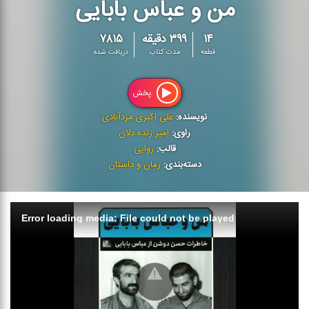
من و عباس بابایی
۱۴
۳۹۹ دقیقه
۷۸۱۵
قطعه
مدت کتاب
دریافت شده
پخش
نویسنده:
علی اکبری مزدآبادی
راوی:
امیر زنده دلان
قالب:
روایی
دسته‌بندی:
رمان و داستان
Error loading media: File could not be played