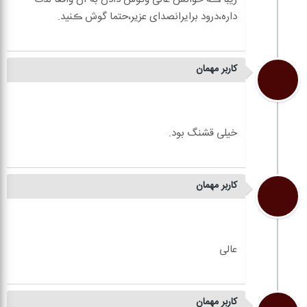
ثبت نقد و نظر
نقد و نظر
کاربر مهمان
هنگام گوش دادن ازاول تاآخر خودرا درجای جای مناطق
وجاهایی ڪه نام برد،احساس ڪردم،یڪ سریال بسیار
زیبا ڪه خوانش عالی وگوش دادن به آن واقعا لذت
کاربر مهمان