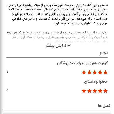
کتاب «به امین بگو دوستش دارم» روایتگر قصه‌ی چهار شخصیت بزرگ تاریخ اسلام
است. کتاب درقالب داستان، مستندی روایی - تاریخی را حکایت می‌کند و زندگی بزرگان
دین اسلام را از زوایایی جدید و متفاوت به تصویر می‌کشد.
از ایرانصدا بشنوید
داستان این کتاب درباره‌ی حوادث شهر مکه پیش از میلاد پیامبر (ص) و حتی
پیش از ولادت پدر ایشان است و تا زمان نوجوانی حضرت محمد ادامه یافته
است. درواقع می‌توان گفت این رمان روایتی ۸۵ ساله از رخدادهای تاریخ
صدر اسلام ارائه می‌دهد. در این اثر با تعدد شخصیت و ماجراهای فراوانی
مواجهیم که تعلیق بسیاری به همراه دارد.
رمان «به امین بگو دوستش دارم» از چندین زاویه روایت می‌شود که هر زاویه
از جذابیت و تأثیرگذاری خاص و منحصربه‌فردی برخوردار است: اول اینکه
روایت‌های کمتر شنیده‌شده و ناب فراوانی در
...
نمایش بیشتر
امتیاز