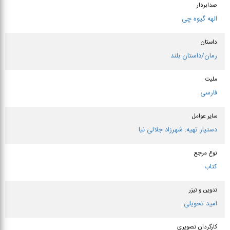
قالب کتاب گویا
روایی
راوی
محمودرضا قدیریان
تهیه‌کننده رادیویی
سیدعلی میرطالبی‌پور
صدابردار
الهه گیوه چی
داستان
رمان/داستان بلند
ملیت
فارسی