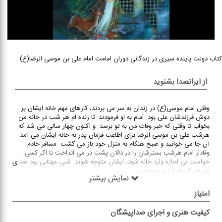
کتاب دولت پاینده سیری در زندگانی دوران امامت امام علی بن موسی الرضا(ع)
از ایرانصدا بشنوید
وقتی امام موسی(ع) در زندان به سر می بردند، کارهای مهم خانه ایشان بر
دوش فرزندشان علی بود. امام به او فرمودند: تا زنده ام هر شب در خانه من
بخواب تا وقتی که خبر وفات من به تو برسد. و اکنون چهار سالی می شد که
هرشب علی بن موسی الرضا برای اطاعت فرمان پدر به خانه ایشان می آمد.
آن جا می خوابید و صبح هنگام به منزل خود باز می گشت. مسافر خادم
وفادار امام هرشب بسترشان را در دالان پشت در می انداخت تا اگر کسی
خواست بی اجازه وارد خانه شود، ایشان متوجه شوند. شبی مهتابی بود صدای
جیرجیرک ها از دور دست ب
...
نمایش بیشتر
امتیاز
کیفیت هنری و اجرای صداپیشگان