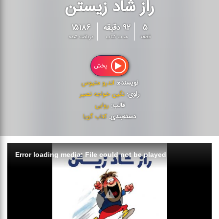
راز شاد زیستن
۵
۹۲ دقیقه
۱۵۱۸۶
قطعه
مدت کتاب
دریافت شده
پخش
نویسنده:
اندرو متیوس
راوی:
نگین خواجه نصیر
قالب:
روایی
دسته‌بندی:
کتاب گویا
Error loading media: File could not be played