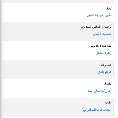
راوی
نگین خواجه نصیر
ترجمه / اقتباس شنیداری
مهشید دشتی
تهیه‌کننده رادیویی
زهره محقق
صدابردار
مریم بلدی
داستان
رمان/داستان بلند
ملیت
ادبیات غرب(غیرایرانی)