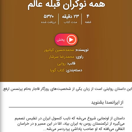
همه نوکران قبله عالم
۴
۲۳ دقیقه
۵۳۲۰
قطعه
مدت کتاب
دریافت شده
پخش
نویسنده:
محمدحسین کیانپور
راوی:
محمدرضا سرشار
قالب:
روایی
دسته‌بندی:
کتاب گویا
این داستان روایتی‌ است از زبان یکی از شخصیت‌های روزگار قاجار به‌نام پرنسس ارفع.
از ایرانصدا بشنوید
داستان از اونجایی شروع می‌شه که نایب کنسول ایران در تفلیس تصمیم
می‌گیره از ترکمنستان روس به ایران بیاد، امّا در این مسیر و در خراسان
اتفاقی می‌افته که او صاحب پاداشی پردردسر می‌شه...