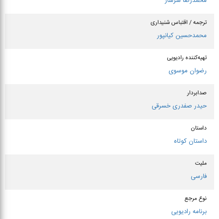
محمدرضا سرشار
ترجمه / اقتباس شنیداری
محمدحسین كیانپور
تهیه‌کننده رادیویی
رضوان موسوی
صدابردار
حیدر صفدری خسرقی
داستان
داستان کوتاه
ملیت
فارسی
نوع مرجع
برنامه رادیویی