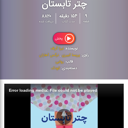
چتر تابستان
۹
۱۵۴ دقیقه
۸۸۲۰
قطعه
مدت کتاب
دریافت شده
پخش
نویسنده:
لیزا گراف
راوی:
پریسا کبیری
,
نرگس آهازان
قالب:
روایی
دسته‌بندی:
کودک
Error loading media: File could not be played