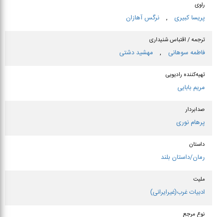
راوی
پریسا كبیری
,
نرگس آهازان
ترجمه / اقتباس شنیداری
فاطمه سوهانی
,
مهشید دشتی
تهیه‌کننده رادیویی
مریم بابایی
صدابردار
پرهام نوری
داستان
رمان/داستان بلند
ملیت
ادبیات غرب(غیرایرانی)
نوع مرجع