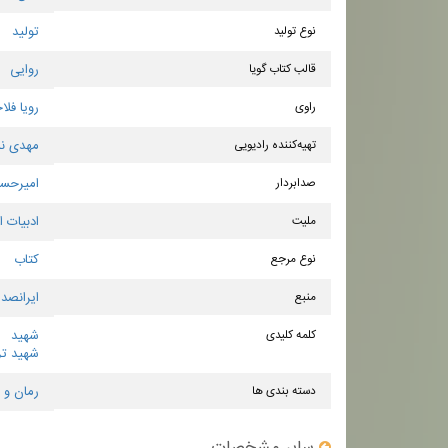
نوع تولید
تولید
قالب کتاب گویا
روایی
راوی
رویا فل
تهیه‌کننده رادیویی
مهدی نم
صدابردار
امیرحس
ملیت
ادبیات 
نوع مرجع
کتاب
منبع
ایرانصدا
کلمه کلیدی
شهید
شهید تر
دسته بندی ها
رمان و 
سایر مشخصات