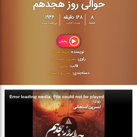
حوالی روز هجدهم
۸
۱۶۸ دقیقه
۱۹۴۶
قطعه
مدت کتاب
دریافت شده
پخش
نویسنده:
مریم شیدا
راوی:
نسرین اسنجانی
قالب:
روایی
دسته‌بندی:
رمان و داستان
Error loading media: File could not be played