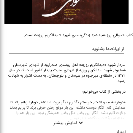
کتاب «حوالی روز هجدهم» زندگی‌نامه‌ی شهید «عبدالکریم روزبه» است.
از ایرانصدا بشنوید
سردار شهید «عبدالکریم روزبه» اهل روستای صحرارود از شهدای شهرستان
فسا بود. شهید عبدالکریم روزبه از شهدای امنیت پایدار کشور است که در سال
۱۳۷۲ در منطقه‌ی میرجاوه‌ در سیستان و بلوچستان، به دست اشرار به شهادت
رسید.
در بخشی از کتاب می‌خوانیم:
«دوباره قدم برداشت. خواستم بگذارم دیگر برود، اما نشد. دوباره زبانم راند تا
صدایش کنم. انگار دوست داشتم این بار موقع رفتن حرفی بزند تا برایم بماند
و قوت قلبم باشد. انگار این رفتن مثل رفتن همیشگی نبود. این بار هم با
صدازدنم برگشت و نگاهم کرد. فهم
...
نمایش بیشتر
امتیاز