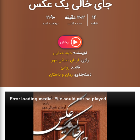
جای خالی یک عکس
۱۴
۳۰۲ دقیقه
۲۰۹۰
قطعه
مدت کتاب
دریافت شده
پخش
نویسنده:
داود خدایی
راوی:
آرمان ضیائی مهر
قالب:
روایی
دسته‌بندی:
رمان و داستان
Error loading media: File could not be played