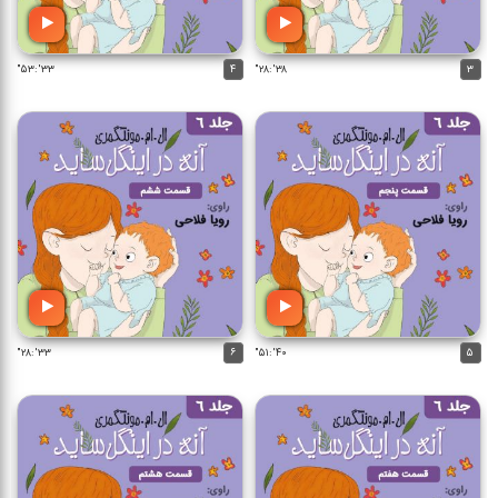
۳۳':۵۳"
۴
۳۸':۲۸"
۳
۳۳':۲۸"
۶
۴۰':۵۱"
۵