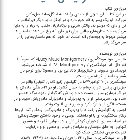
درباره‌ی کتاب
در این کتاب، آن شرلی از خانه‌ی رؤیاها به اینگل‌ساید نقل‌مکان
می‌کند. او یک پسر به نام جیم دارد و در اینگل‌ساید دیگر فرزندانش،
نن و دای که دوقلواند، والتر، شرلی و برتاماریلا، ملقب به ریلا را به دنیا
می‌آورد، و داستان‌های جالبی برایِ فرزندانِ آنه رخ می‌دهد؛ داستان‌ها
بیشتر مربوط به بچه‌هایِ آنه است، اما خودِ آنه هم داستان‌هایی را از
سر می‌گذاراند.
درباره‌ی نویسنده
«لوسی مود مونتگُمری/ Lucy Maud Montgomery» که عموماً با
نام «ال. ام. مونتگمری / L.M. Montgomery» شناخته می‌شود،
نویسنده‌ی معروف و خیال‌پرداز کانادایی بود و معمولاً برای نوجوانان
شعر و داستان کوتاه می‌نوشت.
مونتگمری در ۳۰نوامبر۱۸۷۴ در کلیفتون (نیو لاندن کنونی) واقع در
جزیره‌ی پرنس ادوارد چشم به جهان گشود. او در ۲۱ماهگی مادرش را
در اثر بیماری سل از دست داد و پدرش که گرفتار اندوهِ مرگ همسر
شده بود، سرپرستیِ او را به پدربزرگ و مادربزرگ مادری‌اش سپرد و در
هفت‌سالگی او را ترک کرد و به پرینس آلبرت رفت.
لوسی به کاوندیش رفت تا با پدربزرگ و مادربزرگش زندگی کند. آن‌ها
رفتار سختگیرانه‌ای با او داشتند. لوسی با وجودِ داشتنِ خویشاوندانی
در آنجا، بسیاری از دوران کودکی‌اش را در تنهایی گذراند و همین
تنهایی، به خلق دوستان و دنیاهای خیالی و ذهنی او و درنهایت
تقویت قوه‌ی تخیلش کمک کرد.
ال. ام. مونتگمری در سال ۱۹۱۱ با «یوئن مک‌دونالد» (۱۹۴۳–۱۸۷۰)،