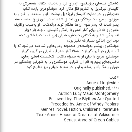
کشیش کلیسای پرزبیتری، ازدواج کرد و به‌دنبال انتقال همسرش به
کلیسای لیزکدیل به انتاریو نقل‌‌‌مکان کرد. مونتگومری یازده کتاب
بعدی‌اش را در عمارت کلیسای لیزکدیل نوشت. این ساختمان اکنون به
موزه‌ی لوسی ماد مونتگومری تبدیل شده است. این زوج صاحب سه
پسر شدند که پسر سوم آن‌ها هنگام تولد درگذشت. او به‌‌‌سبب وظایف
مادری و تلاش برای کنار آمدن با زندگی کلیسایی، چند بار دچار
افسردگی شد و به گفته‌ی خودش، «برای زنی که به دنیا شادی داده
بود، این زندگی بسیار غم‌انگیز بود».
مونتگمری بیشتر به‌‌واسطه‌‌ی مجموعه رمان‌هایی شناخته می‌شود که با
آن شرلی در گرین‌گیبلز در ۱۹۰۸ آغاز شد. آن شرلی در گرین گیبلز
موفقیتی سریع را برای او به همراه داشت. شخصیت اصلی رمان،
دختربچه‌ای یتیم به نام آن شرلی، مونتگمری را به شهرتی چشمگیر در
دوران زندگی‌اش رساند و او را در سطح جهانی نیز مطرح کرد.
*کتاب:
Anne of Ingleside
Originally published: ۱۹۲۱
Author: Lucy Maud Montgomery
Followed by: The Blythes Are Quoted
Preceded by: Anne of Windy Poplars
Genres: Novel, Fiction, Childrens literature
Text: Annes House of Dreams at Wikisource
Series: Anne of Green Gables