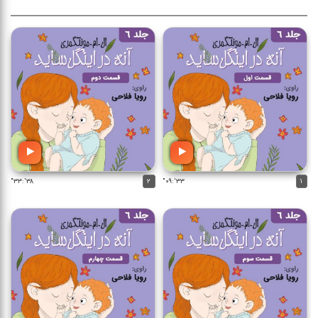
۳۸':۳۳"
۲
۳۳':۰۹"
۱