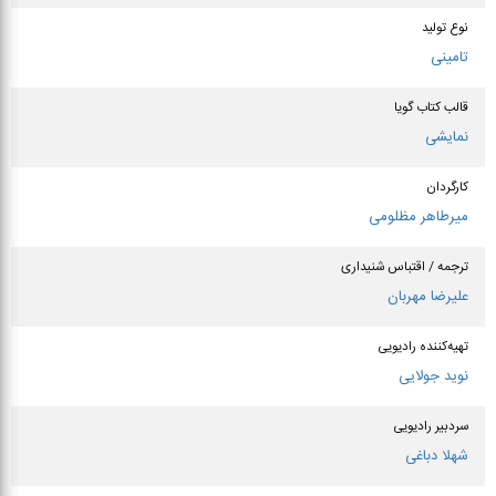
نوع تولید
تامینی
قالب کتاب گویا
نمایشی
کارگردان
میرطاهر مظلومی
ترجمه / اقتباس شنیداری
علیرضا مهربان
تهیه‌کننده رادیویی
نوید جولایی
سردبیر رادیویی
شهلا دباغی