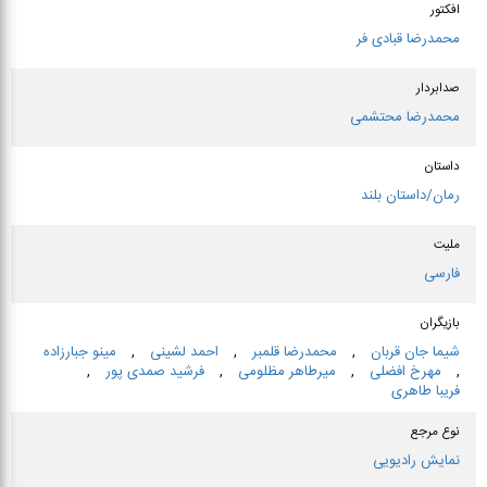
افكتور
محمدرضا قبادی فر
صدابردار
محمدرضا محتشمی
داستان
رمان/داستان بلند
ملیت
فارسی
بازیگران
شیما جان قربان
,
محمدرضا قلمبر
,
احمد لشینی
,
مینو جبارزاده
,
مهرخ افضلی
,
میرطاهر مظلومی
,
فرشید صمدی پور
,
فریبا طاهری
نوع مرجع
نمایش رادیویی