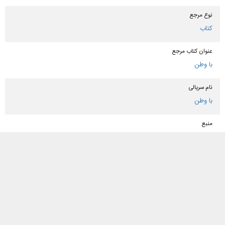
نوع مرجع
کتاب
عنوان كتاب مرجع
با وطن
نام سریالی
با وطن
منبع
ایرانصدا
کلمه کلیدی
جنگ تحمیلی
,
جنگ رمضان
,
امام شهید
,
شهادت رهبر
,
مدرسه شجره طیبه میناب
,
صهیونیستها
دسته بندی ها
رمان و داستان