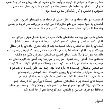
صدای سوت و هیاهو از کوچه می‌آید؛ مثل حدود دو ماه پیش که در چند شب
متوالی، آرامش و آسایشمان به‌هم‌ریخته و کوچه و خیابان اصلی به محل
شلوغی و فحش و گاز اشک‌آور تبدیل شده بود.
از هجده دی‌ماه محله‌ی ما، مثل خیلی از محله‌ها و شهرهای ایران، روی
آرامش به خود ندید. من هم شال‌وکلاه می‌کردم و می‌رفتم سر کوچه و بعضی
وقت‌ها تا میدان اصلی هم می‌رفتم؛ تا ببینم چه شده است؟
همان شب اول بود که ساختمان بانک سپه در ضلع شمال‌شرقی میدان به
آتش کشیده شد. دو جوان که صورتشان را پوشانده بودند، سطل آشغال
گنده‌ای را جلو ساختمان بانک کشیدند؛ بعد از یک بطری ماده‌ای را در سطل
ریختند و بعد آتش شعله کشید. نمی‌دانم چه ماده‌ای بود که آن‌قدر به‌سرعت و
باقدرت سوزاند و بالا رفت. نمای اصلی ساختمان درعرض یکی دو دقیقه
شعله‌ور شد. آتش زبانه کشید، سوزاند و سوزاند؛ بعد آتش به داروخانه‌ای که
چسبیده به ساختمان بانک بود، گرفت و داروخانه هم آتش گرفت. حالا نوبت
ساختمان پزشکان چسبیده به داروخانه بود. چند نفر جلو رفتند و با هیاهو و
سروصدا سرایدار ساختمان را بیرون کشیدند. بعد شیشه‌ی پنجره‌های
ساختمان را شکستند تا آتش به داخل ساختمان نرود و آتش نرفت.
شیشه‌های کلفتِ پر از شعارهای مذهبی ایستگاه بی‌آرتی که درست جلو
ساختمان پزشکان بود هم توسط چند نفر خرد و پولکی شد. و بعد، میله‌های
محافظ دو طرف خیابان و تابلوی اسم کوچه‌ها هم از جا کنده شد... .
امتیاز