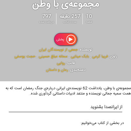
مجموعه‌ی با وطن
10
257 دقیقه
797
قطعه
مدت کتاب
دریافت شده
پخش
نویسنده:
جمعی از نویسندگان ایران
راوی:
فریبا کرمی
,
بابک مینایی
,
سمانه مبلغ حسینی
,
حجت یوسفی
قالب:
روایی
دسته‌بندی:
رمان و داستان
مجموعه‌ی با وطن، یادداشت 62 نویسنده‌ی ایرانی درباره‌ی جنگ رمضان است که به
همت سمیه جمالی نویسنده و منتفد ادبیات داستانی گردآوری شده.
از ایرانصدا بشنوید
در بخشی از کتاب می‌خوانیم: