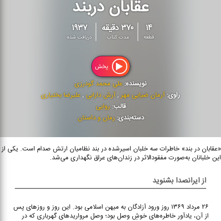
عقابان دربند
۱۴
۳۷۰ دقیقه
۱۹۳۷
قطعه
مدت کتاب
دریافت شده
پخش
نویسنده:
علی محمد گودرزی
راوی:
آرمان ضیایی مهر
,
آرش دارابی
,
علیرضا بختیاری
قالب:
روایی
دسته‌بندی:
رمان و داستان
«عقابان در بند» خاطرات سه خلبان اسیرشده در بند نظامیان ارتش صدام است. یکی از
این خلبانان به‌صورت مفقود‌الاثر در زندان‌های عراق نگهداری می‌شد.
از ایرانصدا بشنوید
۲۶ مرداد ۱۳۶۹ روز ورود آزادگان به میهن اسلامی بود. این روز و روزهای پس
از آن، یادآور خاطره‌های خوشِ وصل بود؛ وصل مرواریدهای گهرباری‌ که در