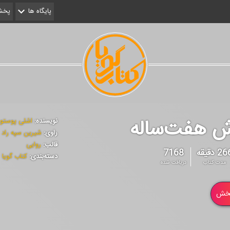
پایگاه ها
پخش 
 هفت‌‌‌ساله
نویسنده:
اشلی پوستو
راوی:
شیرین سپه راد
قالب:
روایی
2 دقیقه
7168
دسته‌بندی:
کتاب گویا
مدت کتاب
دریافت شده
خش