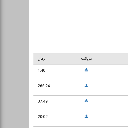
دریافت
زمان
1:40
266:24
37:49
20:02