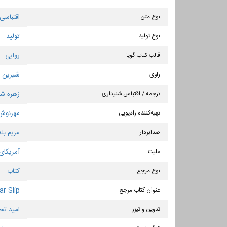
نوع متن
اقتباسی
نوع تولید
تولید
قالب کتاب گویا
روایی
راوی
شیرین س
ترجمه / اقتباس شنیداری
زهره شا
تهیه‌کننده رادیویی
مهرنوش
صدابردار
مریم بل
ملیت
آمریکای 
نوع مرجع
کتاب
عنوان كتاب مرجع
r Slip
تدوین و تیزر
امید تح