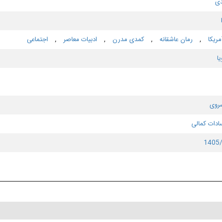
دی
مریكا
,
رمان عاشقانه
,
كمدی مدرن
,
ادبیات معاصر
,
اجتماعی
ا
روی
ادات کمالی
1405