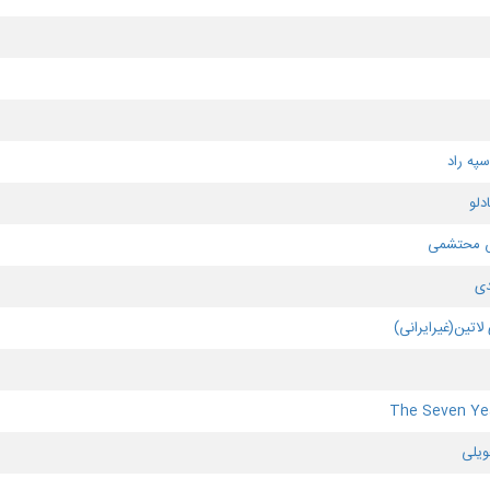
په راد
دلو
 محتشمی
دی
لاتین(غیرایرانی)
The Seven Yea
ویلی