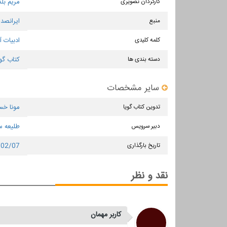
کارگردان تصویری
مریم بل
منبع
ایرانصدا
کلمه کلیدی
ادبیات آ
دسته بندی ها
کتاب گوی
سایر مشخصات
تدوین کتاب گویا
مونا خس
دبیر سرویس
طلیعه س
تاریخ بارگذاری
/02/07
نقد و نظر
کاربر مهمان