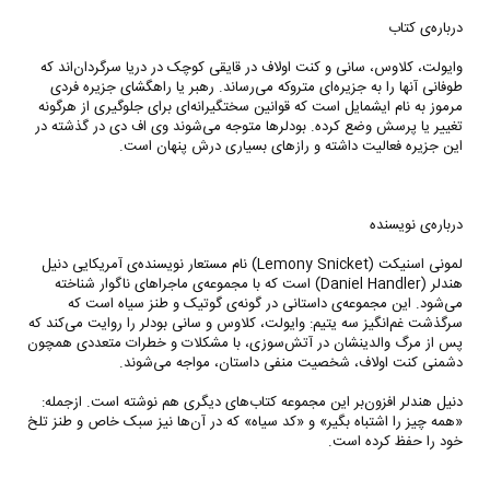
درباره‌ی کتاب
وایولت، کلاوس، سانی و کنت اولاف در قایقی کوچک در دریا سرگردان‌اند که
طوفانی آنها را به جزیره‌ای متروکه می‌رساند. رهبر یا راهگشای جزیره فردی
مرموز به نام ایشمایل است که قوانین سختگیرانه‌ای برای جلوگیری از هرگونه
تغییر یا پرسش وضع کرده. بودلرها متوجه می‌شوند وی اف دی در گذشته در
این جزیره فعالیت داشته و رازهای بسیاری درش پنهان است.
درباره‌ی نویسنده
لمونی اسنیکت (Lemony Snicket) نام مستعار نویسنده‌ی آمریکایی دنیل
هندلر (Daniel Handler) است که با مجموعه‌ی ماجراهای ناگوار شناخته
می‌شود. این مجموعه‌ی داستانی در گونه‌ی گوتیک و طنز سیاه است که
سرگذشت غم‌انگیز سه یتیم: وایولت، کلاوس و سانی بودلر را روایت می‌کند که
پس از مرگ والدینشان در آتش‌سوزی، با مشکلات و خطرات متعددی همچون
دشمنی کنت اولاف، شخصیت منفی داستان، مواجه می‌شوند.
دنیل هندلر افزون‌بر این مجموعه کتاب‌های دیگری هم نوشته است. ازجمله:
«همه چیز را اشتباه بگیر» و «کد سیاه» که در آن‌ها نیز سبک خاص و طنز تلخ
خود را حفظ کرده است.