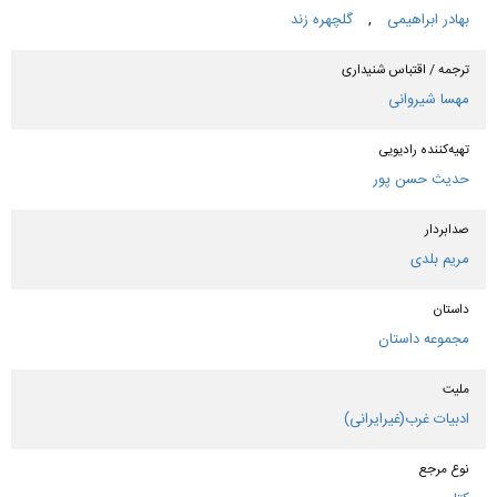
بهادر ابراهیمی
,
گلچهره زند
ترجمه / اقتباس شنیداری
مهسا شیروانی
تهیه‌کننده رادیویی
حدیث حسن پور
صدابردار
مریم بلدی
داستان
مجموعه داستان
ملیت
ادبیات غرب(غیرایرانی)
نوع مرجع