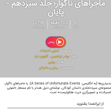
ماجراهای ناگوار؛ جلد سیزدهم -
پایان
6
103 دقیقه
2796
قطعه
مدت کتاب
دریافت شده
پخش
نویسنده:
لمونی اسنیکت
راوی:
بهادر ابراهیمی
,
گلچهره زند
قالب:
روایی
دسته‌بندی:
رمان و داستان
بدبیاری‌ها (به انگلیسی: A Series of Unfortunate Events)، یا ماجراهای ناگوار،
مجموعه‌ی سیزده‌جلدی داستان کودکان، نوشته‌ی دنیل هندلر با نام مستعار «لمونی
اسنیکت» و تصویرگری «برت هلکوئیست» است.
از ایرانصدا بشنوید