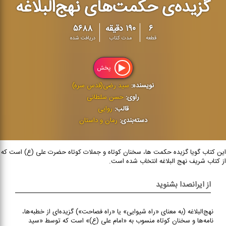
گزیده‌ی حکمت‌های نهج‌البلاغه
۶
۱۹۰ دقیقه
۵۶۸۸
قطعه
مدت کتاب
دریافت شده
پخش
نویسنده:
سید رضی(قدس سره)
راوی:
حسن سلطانی
قالب:
روایی
دسته‌بندی:
رمان و داستان
این کتاب گویا گزیده حکمت ها، سخنان کوتاه و جملات کوتاه حضرت علی (ع) است که
از کتاب شریف نهج البلاغه انتخاب شده است.
از ایرانصدا بشنوید
نهج‌البلاغه (به معنای «راه شیوایی» یا «راه فصاحت») گزیده‌ای از خطبه‌ها،
نامه‌ها و سخنان کوتاه منسوب به «امام علی (ع)» است که توسط «سید