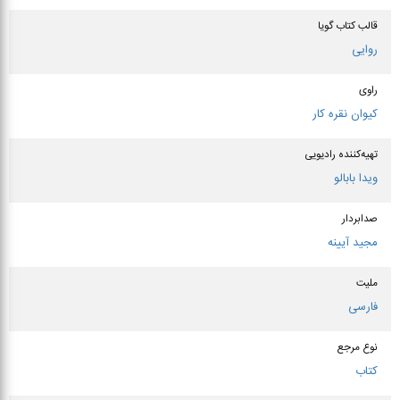
قالب کتاب گویا
روایی
راوی
كیوان نقره كار
تهیه‌کننده رادیویی
ویدا بابالو
صدابردار
مجید آیینه
ملیت
فارسی
نوع مرجع
کتاب