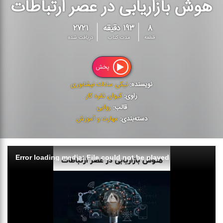
هوش بازاریابی در عصر ارتباطات
۸
۱۹۳ دقیقه
۲۷۲۱
قطعه
مدت کتاب
دریافت شده
پخش
نویسنده:
نیکی سادات نیشابوری
راوی:
کیوان نقره کار
قالب:
روایی
دسته‌بندی:
مهارت و آموزش
Error loading media: File could not be played