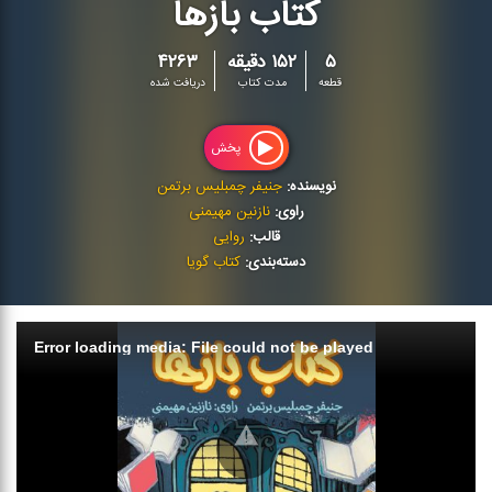
کتاب بازها
۵
۱۵۲ دقیقه
۴۲۶۳
قطعه
مدت کتاب
دریافت شده
پخش
نویسنده:
جنیفر چمبلیس برتمن
راوی:
نازنین مهیمنی
قالب:
روایی
دسته‌بندی:
کتاب گویا
Error loading media: File could not be played