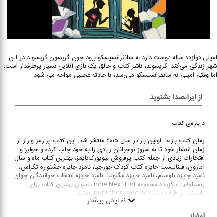
امیلیِ دوازده ساله دوست دارد به سانفرانسیسکو برود چون گریسون گریسولد در این
شهر زندگی می‌کند. گریسولد، ناشر کتاب و خالق یک بازی آنلاین بسیار پرطرفدار است؛
اما وقتی امیلی به سا‌نفرانسیسکو می‌رسد، با حادثه عجیبی مواجه می شود.
از ایرانصدا بشنوید
درباره‌ی کتاب:
رمان کتاب بازها، اولین بار در سال ۲۰۱۵ منتشر شد. این کتاب پر رمز و راز از
زمان انتشار خود تا به امروز نوجوانان زیادی را به خود جلب کرده و جوایز و
افتخارات زیادی از جمله کتاب پرفروش نیویورک‌تایمز، بهترین کتاب ماه و سال
آمازون، فینالیست جایزه کتاب کودک جورجیا، نامزد جایزه جشنواره تگزاس،
نامزد جایزه بلوستم، نامزد جایزه مگنولیا، نامزد جایزه انتخاب خوانندگان جوان
پنسیلوانیا، برگزیده مجموعه Indie Next List، عنوان بهترین کتاب برای
تابستان از طرف سایت publishersweekly، بهترین
...
نمایش بیشتر
امتیاز