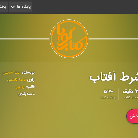
پایگاه ها
پخش 
رط آفتاب
نویسنده:
لیلا شمس
راوی:
رضا کاشفی
قالب:
روایی
دقیقه
۵۱۷۰
دسته‌بندی:
مدت کتاب
دریافت شده
خش