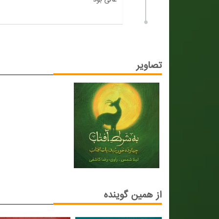
تصاویر
از همین گوینده