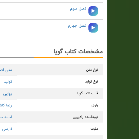
فصل سوم
فصل چهارم
مشخصات کتاب گویا
نوع متن
متن اص
نوع تولید
تولید
قالب کتاب گویا
روایی
راوی
رضا كا
تهیه‌کننده رادیویی
احمد خد
ملیت
فارسی