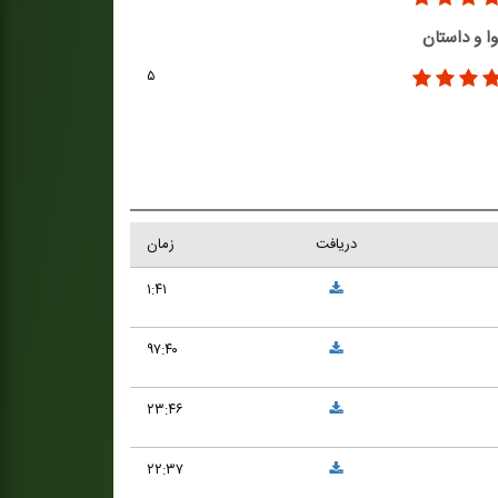
ا و داستان
۵
دریافت
زمان
۱:۴۱
۹۷:۴۰
۲۳:۴۶
۲۲:۳۷