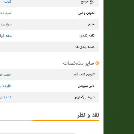
نوع مرجع
کتاب
تدوین و تیزر
امید تح
منبع
ایرانصدا
کلمه کلیدی
دهه كر
دسته بندی ها
سایر مشخصات
تدوین کتاب گویا
احمد خد
دبیر سرویس
طلیعه س
تاریخ بارگذاری
۳/۰۲/۲۴
نقد و نظر