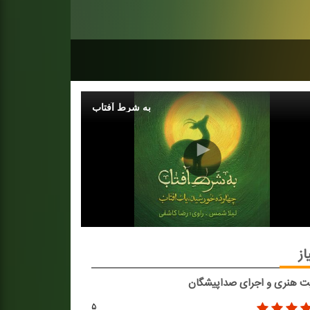
به شرط آفتاب
از
ت هنری و اجرای صداپیشگان
۵