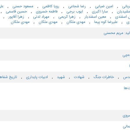
ربانی
,
امین ضیایی
,
رضا شجاعی
,
رویا كاظمی
,
مسعود حسنی
,
علی
مشیدیان
,
سارا اكبری
,
ایوب برجی
,
فاطمه خسروی
,
حسین قاسمی
,
ل اسفندی
,
معین اسفندیار
,
زهرا كریمی
,
مهراد لدنی
,
زهرا آقاپور
,
دی
,
علیرضا كوه پیما
,
مهدی ملكان
,
مهدی ملكان
,
مهدی ملكان
لید: مریم محسنی
وه‌چی
قدس
,
خاطرات جنگ
,
شهادت
,
شهید
,
ادبیات پایداری
,
تاریخ شفاه
ها
روی
مالی