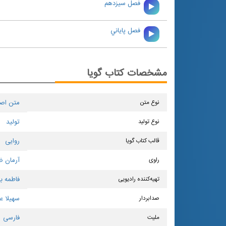
فصل سيزدهم
فصل پاياني
مشخصات کتاب گویا
نوع متن
متن اص
نوع تولید
تولید
قالب کتاب گویا
روایی
راوی
آرمان ض
تهیه‌کننده رادیویی
فاطمه ب
صدابردار
سهیلا ع
ملیت
فارسی