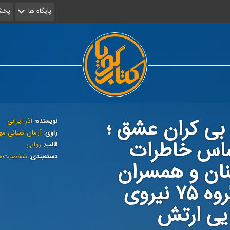
پایگاه ها
پخش 
 بی‌ کران عشق ؛
نویسنده:
آذر ایرانی
راوی:
آرمان ضیائی مه
ساس خاطرات
قالب:
روایی
دسته‌بندی:
شخصیت‌ه
نان‌ و همسران
ناو‌گروه ۷۵ نیروی
یی ارتش