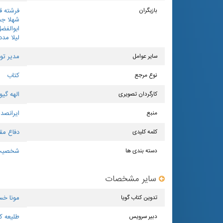
بازیگران
فرشته ق
شهلا ج
ابوالفض
لیلا مد
سایر عوامل
مدیر تو
نوع مرجع
کتاب
کارگردان تصویری
الهه‌ گی
منبع
ایرانصدا
کلمه کلیدی
دفاع م
دسته بندی ها
شخصیت‌
سایر مشخصات
تدوین کتاب گویا
مونا خس
دبیر سرویس
طلیعه ک