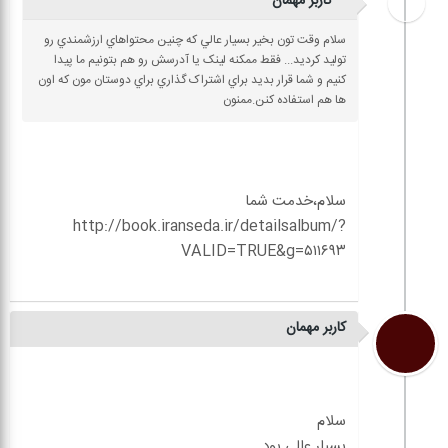
کاربر مهمان
سلام وقت تون بخير بسيار عالي که چنين محتواهاي ارزشمندي رو
توليد کرديد... فقط ممکنه لينک يا آدرسش رو هم بتونيم ما پيدا
کنيم و شما قرار بديد براي اشتراک گذاري براي دوستان مون که اون
ها هم استفاده کنن.ممنون
http://book.iranseda.ir/detailsalbum/?
کاربر مهمان