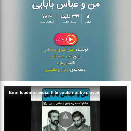
من و عباس بابایی
۱۴
۳۹۹ دقیقه
۷۸۳۰
قطعه
مدت کتاب
دریافت شده
پخش
نویسنده:
علی اکبری مزدآبادی
راوی:
امیر زنده دلان
قالب:
روایی
دسته‌بندی:
رمان و داستان
Error loading media: File could not be played