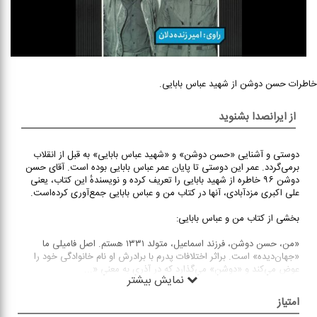
خاطرات حسن دوشن از شهید عباس بابایی.
از ایرانصدا بشنوید
دوستی و آشنایی «حسن دوشن» و «شهید عباس بابایی» به قبل از انقلاب
برمی‌گردد. عمر این دوستی تا پایان عمر عباس بابایی بوده است. آقای حسن
دوشن ۹۶ خاطره از شهید بابایی را تعریف کرده و نویسندهٔ این کتاب، یعنی
علی اکبری مزدآبادی، آنها در کتاب من و عباس بابایی جمع‌آوری کرده‌است.
بخشی از کتاب من و عباس بابایی:
«من، حسن دوشن، فرزند اسماعیل، متولد ۱۳۳۱ هستم. اصل فامیلی ما
«جهان‌دیده» است. براثر اختلافات پدرم با برادرش او نام خانوادگی خود را
عوض می‌کند و «دوشن» می‌گذارد که در آذری به معنی «
...
نمایش بیشتر
امتیاز