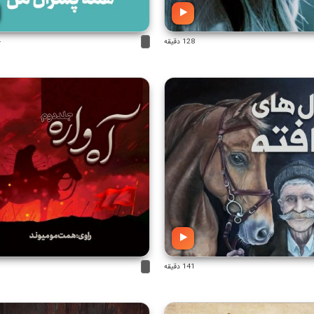
128 دقیقه
4
141 دقیقه
1