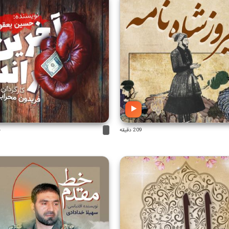
209 دقیقه
4