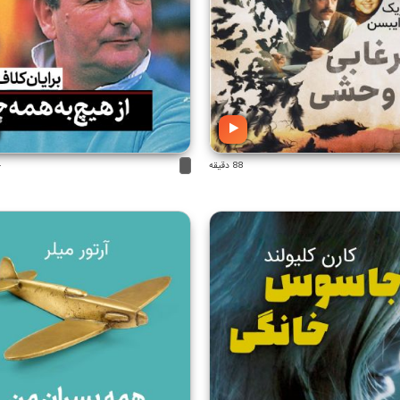
88 دقیقه
4