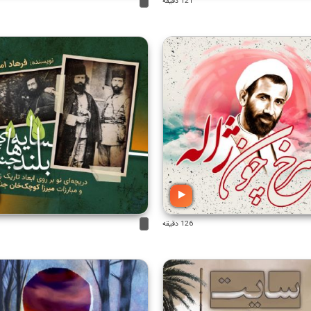
121 دقیقه
3
126 دقیقه
3