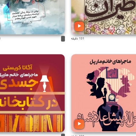
131 دقیقه
8