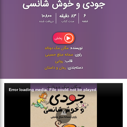
جودی و خوش شانسی
۶
۸۳ دقیقه
۱۰۸۰۰
قطعه
مدت کتاب
دریافت شده
پخش
نویسنده:
مگان مک دونالد
راوی:
سمانه مبلغ حسینی
قالب:
روایی
دسته‌بندی:
رمان و داستان
Error loading media: File could not be played