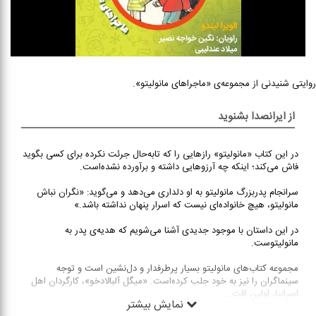
روایتی شنیدنی از مجموعه‌ی «ماجراهای مانولیتو».
از ایرانصدا بشنوید
در این کتاب «مانولیتو» رازهایی را که تا‌به‌حال جرئت نکرده برای کسی بگوید
فاش می‌کند؛ اینکه چه آرزوهایی داشته و برآورده نشده‌است.
سرانجام پدربزرگ مانولیتو به او دلداری می‌دهد و می‌گوید: «نگران نباش
مانولیتو، هیچ خانواده‌ای نیست که اسرار پنهان نداشته باشد.»
در این داستان با موجود جدیدی آشنا می‌شویم که هدیه‌ی پدر به
مانولیتوست.
مجموعه کتاب‌های مانولیتو بسیار پرطرفدار و دل‌نشین است و توجه
سینماگران را نیز به خود جلب کرده‌‌است. «میگل آلبالادخو»، کارگردان اهل
اسپانیا، اولین اقت
...
نمایش بیشتر