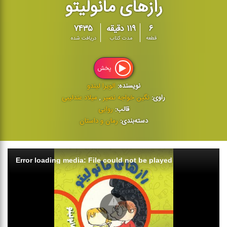
رازهای مانولیتو
۶
۱۱۹ دقیقه
۷۴۳۵
قطعه
مدت کتاب
دریافت شده
پخش
نویسنده:
الویرا لیندو
راوی:
نگین خواجه نصیر
,
میلاد عندلیبی
قالب:
روایی
دسته‌بندی:
رمان و داستان
Error loading media: File could not be played