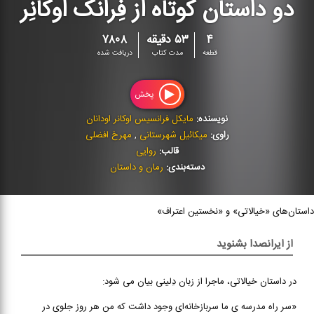
دو داستان کوتاه از فِرانک اوکانِر
۴
۵۳ دقیقه
۷۸۰۸
قطعه
مدت کتاب
دریافت شده
پخش
نویسنده:
مایکل فرانسیس اوکانر اودانان
راوی:
میکائیل شهرستانی
,
مهرخ افضلی
قالب:
روایی
دسته‌بندی:
رمان و داستان
داستان‌های «خیالاتی» و «نخستین اعتراف»
از ایرانصدا بشنوید
در داستان خیالاتی، ماجرا از زبان دِلینی بیان می شود:
«سر راه مدرسه ی ما سربازخانه‌ای وجود داشت که من هر روز جلوی در